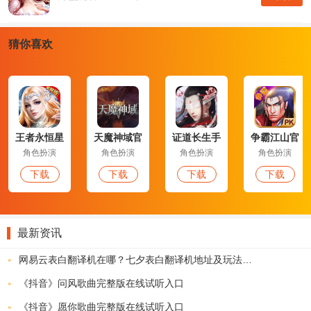
猜你喜欢
王者永恒星
天魔神域官
证道长生手
争霸江山官
耀版
网版
游
网版
百妖传奇手游特色：
角色扮演
角色扮演
角色扮演
角色扮演
下载
下载
下载
下载
1、大型的团战经历，自由的发挥，尽享神兵打造的魅力带来；
2、完成非凡的蜕变，高强的野外暴击概率，带给你非同一般的畅
爽；
最新资讯
3、大型的战斗形态，给人前所未有的感官刺激，结合了非凡的酸
爽。
网易云表白翻译机在哪？七夕表白翻译机地址及玩法介绍
4、周日全服团战竞技，与众兄弟一起血战四方，为了荣誉而战斗。
《抖音》问风歌曲完整版在线试听入口
百妖传奇手游小编简评：
《抖音》愿你歌曲完整版在线试听入口