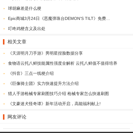
1、华丽的招式使用，带来无限的暴击特性，畅爽无比的特性结合；
球胡麻差是什么梗
2、进行地盘的抢夺，无限远征带来，畅游九天十地的梦幻篇章；
Epic商城3月24日《恶魔弹珠台DEMON'S TILT》免费领取地址
3、各种的操作，细节的使用，联合能力的扩散，让人心情激荡的开
叮咚鸡梗含义及出处
启。
百妖传奇手游玩法：
相关文章
1、强大能力开启，九天十地的梦幻篇章，实现不一样的自我超越；
《天涯明月刀手游》男明星捏脸数据分享
2、振奋的每日决战，来自全服的玩家一同比拼，争夺天下第一的宝
食物语云托八鲜技能属性强度全解析 云托八鲜值不值得培养
座。
《抖音》三点一线梗介绍
3、梦幻般的场景，犹如进入一个唯美的仙境，享受十分美妙的冒
险。
《巨像骑士团》实力快速提升方法介绍
猎人手游枪械专家刷图技巧介绍 枪械专家怎么快速刷图
《文豪迷犬怪奇谭》新年活动开启，高能福利献上!
网友评论