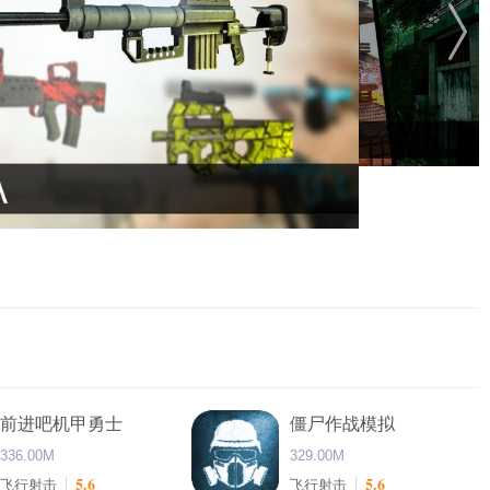
前进吧机甲勇士
僵尸作战模拟
336.00M
329.00M
5.6
5.6
飞行射击
飞行射击