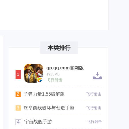
本类排行
gp.qq.com官网版
1
1935MB
飞行射击
2
子弹力量1.55破解版
飞行射击
3
堡垒前线破坏与创造手游
飞行射击
宇宙战舰手游
4
飞行射击