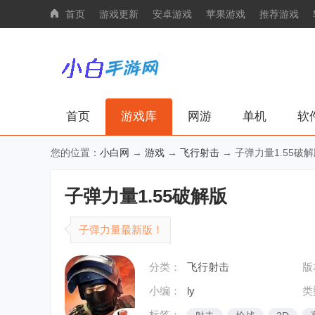
首页
游戏更新
安卓游戏
苹果游戏
推荐游戏
首页
游戏库
网游
单机
软
您的位置：
小白网
→
游戏
→
飞行射击
→ 子弹力量1.55破
子弹力量1.55破解版
子弹力量最新版！
分类：
飞行射击
版
小编：
ly
类
标签：