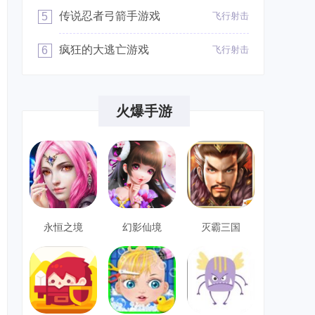
传说忍者弓箭手游戏
5
飞行射击
疯狂的大逃亡游戏
6
飞行射击
火爆手游
永恒之境
幻影仙境
灭霸三国