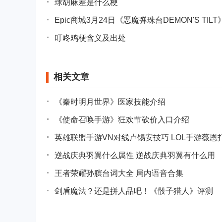
球胡麻差是什么梗
Epic商城3月24日《恶魔弹珠台DEMON'S TI
叮咚鸡梗含义及出处
相关文章
《秦时明月世界》医家技能介绍
《使命召唤手游》狂欢节砍价入口介绍
英雄联盟手游VN对线卢锡安技巧 LOL手游薇恩
逆战庆典羽翼什么属性 逆战庆典羽翼有什么用
王者荣耀孙膑台词大全 局内语音合集
剑盾魔法？还是拼人品吧！《骰子猎人》评测