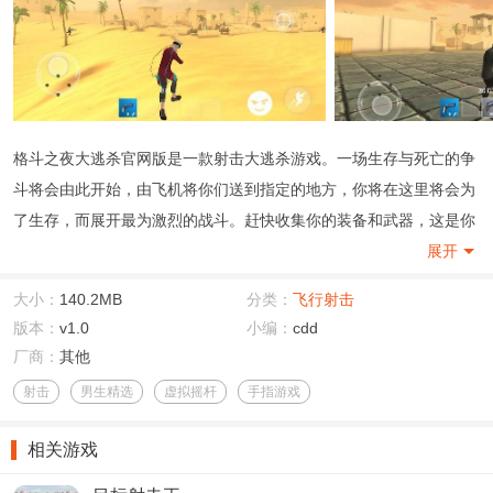
格斗之夜大逃杀官网版
是一款射击大逃杀游戏。一场生存与死亡的争
斗将会由此开始，由飞机将你们送到指定的地方，你将在这里将会为
了生存，而展开最为激烈的战斗。赶快收集你的装备和武器，这是你
保命的重要手段，也是你和敌人对抗的最主要的东西。互相之间的拼
展开
杀，而只有一个人才能够存活。
大小：
140.2MB
分类：
飞行射击
版本：
v1.0
小编：
cdd
厂商：
其他
射击
男生精选
虚拟摇杆
手指游戏
相关游戏