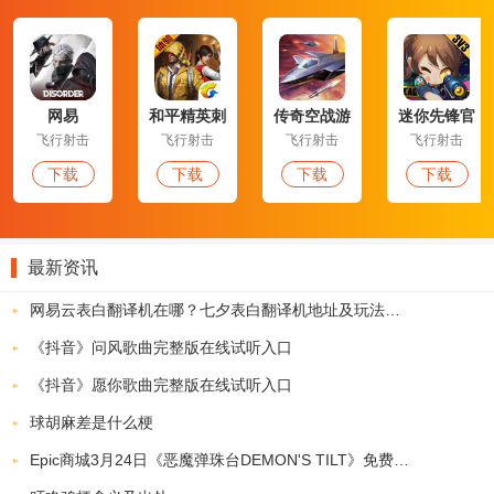
格斗之夜大逃杀官网版玩家评论：
@皮皮虾：“一直很是喜欢大逃杀玩法，那种刺激、不安等交杂在一
起的感觉，真的是很容易让人上瘾啊。我感觉我已经喜欢上这款游戏
了。”
网易
和平精英刺
传奇空战游
迷你先锋官
Disorder官
激战场互通
戏
方版
飞行射击
飞行射击
飞行射击
飞行射击
网版
版
下载
下载
下载
下载
最新资讯
网易云表白翻译机在哪？七夕表白翻译机地址及玩法介绍
《抖音》问风歌曲完整版在线试听入口
《抖音》愿你歌曲完整版在线试听入口
球胡麻差是什么梗
Epic商城3月24日《恶魔弹珠台DEMON'S TILT》免费领取地址