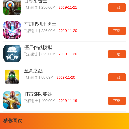
目标射击王
下载
飞行射击丨256.00M丨
2019-11-21
前进吧机甲勇士
格斗之夜大逃杀官网版特色：
下载
飞行射击丨336.00M丨
2019-11-20
1、广阔的地图，以及随时可以切换的视角，可以让你在这个地图中
体验到最为刺激畅爽的大逃杀玩法乐趣。
僵尸作战模拟
2、你需要充房屋中收集各种防具、枪支武器和药水，这是你生存下
下载
飞行射击丨329.00M丨
2019-11-20
去的最重要的依仗，也是和敌人对拼的底气。
3、随着毒圈的不断缩小，你们的竞争会更加的激烈，只有消灭掉除
至高之战
你之外所有的敌人，你才能获得胜利。
下载
飞行射击丨88.09M丨
2019-11-20
格斗之夜大逃杀官网版小编简评：
打击部队英雄
多样的各种不同的枪支武器，手枪、霰弹枪、步枪还是狙击枪，在里
下载
飞行射击丨400.00M丨
2019-11-19
面都有，选择你趁手的武器，你消灭敌人吧。
三大不同游戏模式自由选择，团队对战、单人对战和僵尸站，喜欢哪
种模式就玩哪种模式，畅爽体验游戏乐趣。
猜你喜欢