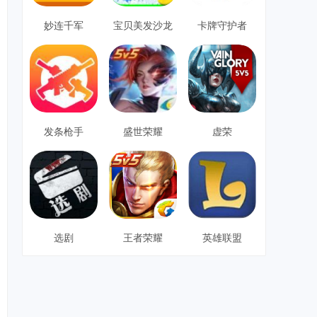
妙连千军
宝贝美发沙龙
卡牌守护者
发条枪手
盛世荣耀
虚荣
选剧
王者荣耀
英雄联盟
猜
你
喜
欢
最
新