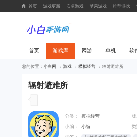
首页
游戏更新
安卓游戏
苹果游戏
推荐游戏
首页
游戏库
网游
单机
软
您的位置：
小白网
→
游戏
→
模拟经营
→ 辐射避难所
辐射避难所
分类：
模拟经营
版
小编：
小编
类
标签：