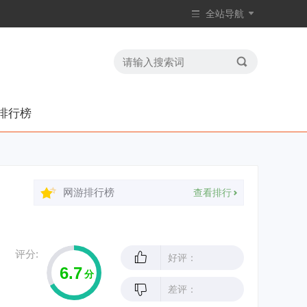
全站导航
排行榜
网游排行榜
查看排行
评分:
好评：
6.7
分
差评：